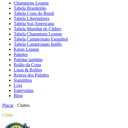
Champions League
Tabela Brasileirão
Tabela Copa do Brasil
Tabela Libertadores
Tabela Sul-Americana
Tabela Mundial de Clubes
Tabela Champions League
Tabela Campeonato Espanhol
Tabela Campeonato Inglês
Kings League
Palpites
Palpitar partidas
Bolão da Copa
Ligas & Bolões
Regras dos Palpites
Joguinhos
Loja
Entrevistas
Blog
Placar
·
Clubes
Clube