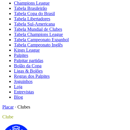
Champions League
Tabela Brasileirão
Tabela Copa do Brasil
Tabela Libertadores
Tabela Sul-Americana
Tabela Mundial de Clubes
Tabela Champions League
Tabela Campeonato Espanhol
Tabela Campeonato Inglês
Kings League
Palpites
Palpitar partidas
Bolão da Copa
Ligas & Bolões
Regras dos Palpites
Joguinhos
Loja
Entrevistas
Blog
Placar
·
Clubes
Clube