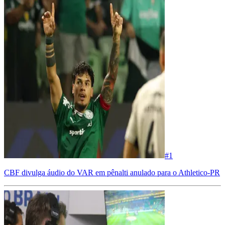
#
1
CBF divulga áudio do VAR em pênalti anulado para o Athletico-PR