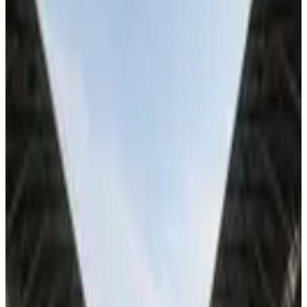
um colegiado de cinco juízes – uma mulher e quatro homens.
Assine #PLACAR digital no app por apenas R$ 6,90/mês. Não
perca!
Do acervo
Continue lendo com uma conta gratuita
Leva menos de um minuto, sem cartão
Acesso às matérias do Acervo Digital
Você continua exatamente deste parágrafo
Criar conta para ler
Entrar
Já tem conta ou é assinante do Clube Placar?
Entrar
, vale a mesma
conta.
Assuntos
Futebol brasileiro
Futebol Nacional
Milan
Robinho