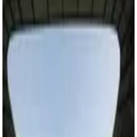
última instância na Itália por
violência sexual
Sentença emitida pela 3ª Corte de Cassação de Roma, equivalente a
terceira e última instância no país, é definitiva; prisão no Brasil não
deve ocorrer
Arquivo ·
19 de janeiro de 2022
Por
Da redação
4
min de leitura
Robinho foi condenado pela 3ª Seção Penal da Corte
de Cassação de Roma -
O atacante Robinho foi condenado de forma definitiva nesta quarta-
feira, 19, pela justiça italiana. A sentença concedida após audiência
na 3ª Seção Penal da Corte de Cassação de Roma, equivalente a
terceira e última instância no país, é de nove anos de prisão pelo
crime de violência sexual em grupo contra uma jovem albanesa,
ocorrido em 22 de janeiro de 2013, na casa noturna Sio Café,
quando o brasileiro era jogador do Milan. O veredicto foi dado por