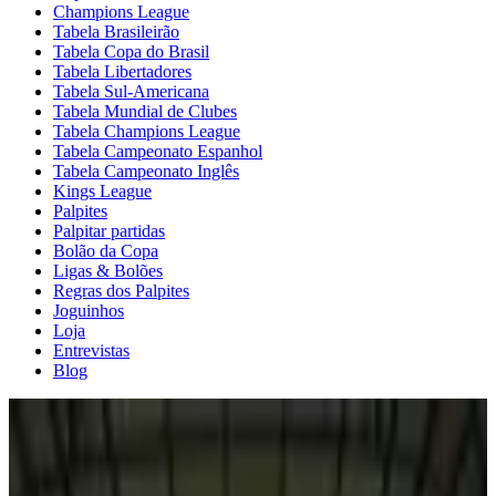
Champions League
Tabela Brasileirão
Tabela Copa do Brasil
Tabela Libertadores
Tabela Sul-Americana
Tabela Mundial de Clubes
Tabela Champions League
Tabela Campeonato Espanhol
Tabela Campeonato Inglês
Kings League
Palpites
Palpitar partidas
Bolão da Copa
Ligas & Bolões
Regras dos Palpites
Joguinhos
Loja
Entrevistas
Blog
Acervo
Robinho é condenado em