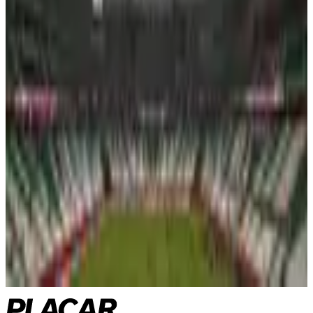
próxima temporada
AFP
2022
Fifa abre venda de ingressos para a Copa de 2022 no Catar
2022
Robinho pode ser preso? O que acontece após condenação
em última instância
2022
Arquivo: caso Robinho foi tratado em capa com ‘mea culpa’
de PLACAR
Do arquivo para o presente
Últimas notícias
Onde assistir hoje
Brasileirão