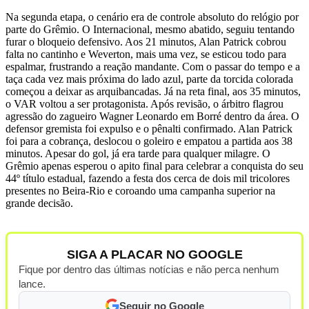
Na segunda etapa, o cenário era de controle absoluto do relógio por
parte do Grêmio. O Internacional, mesmo abatido, seguiu tentando
furar o bloqueio defensivo. Aos 21 minutos, Alan Patrick cobrou
falta no cantinho e Weverton, mais uma vez, se esticou todo para
espalmar, frustrando a reação mandante. Com o passar do tempo e a
taça cada vez mais próxima do lado azul, parte da torcida colorada
começou a deixar as arquibancadas. Já na reta final, aos 35 minutos,
o VAR voltou a ser protagonista. Após revisão, o árbitro flagrou
agressão do zagueiro Wagner Leonardo em Borré dentro da área. O
defensor gremista foi expulso e o pênalti confirmado. Alan Patrick
foi para a cobrança, deslocou o goleiro e empatou a partida aos 38
minutos. Apesar do gol, já era tarde para qualquer milagre. O
Grêmio apenas esperou o apito final para celebrar a conquista do seu
44º título estadual, fazendo a festa dos cerca de dois mil tricolores
presentes no Beira-Rio e coroando uma campanha superior na
grande decisão.
SIGA A PLACAR NO GOOGLE
Fique por dentro das últimas notícias e não perca nenhum
lance.
Seguir no Google