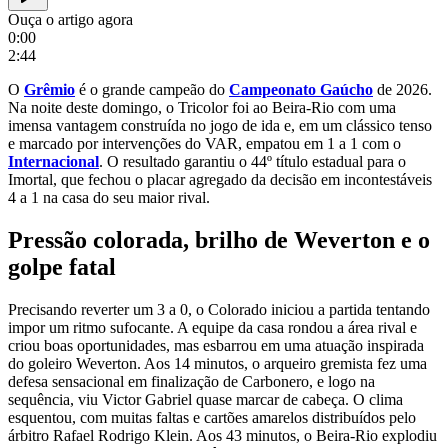
Ouça o artigo agora
0:00
2:44
O
Grêmio
é o grande campeão do
Campeonato Gaúcho
de 2026.
Na noite deste domingo, o Tricolor foi ao Beira-Rio com uma
imensa vantagem construída no jogo de ida e, em um clássico tenso
e marcado por intervenções do VAR, empatou em 1 a 1 com o
Internacional
. O resultado garantiu o 44º título estadual para o
Imortal, que fechou o placar agregado da decisão em incontestáveis
4 a 1 na casa do seu maior rival.
Pressão colorada, brilho de Weverton e o
golpe fatal
Precisando reverter um 3 a 0, o Colorado iniciou a partida tentando
impor um ritmo sufocante. A equipe da casa rondou a área rival e
criou boas oportunidades, mas esbarrou em uma atuação inspirada
do goleiro Weverton. Aos 14 minutos, o arqueiro gremista fez uma
defesa sensacional em finalização de Carbonero, e logo na
sequência, viu Victor Gabriel quase marcar de cabeça. O clima
esquentou, com muitas faltas e cartões amarelos distribuídos pelo
árbitro Rafael Rodrigo Klein. Aos 43 minutos, o Beira-Rio explodiu