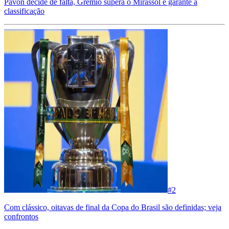
Pavón decide de falta, Grêmio supera o Mirassol e garante a
classificação
#
2
Com clássico, oitavas de final da Copa do Brasil são definidas; veja
confrontos