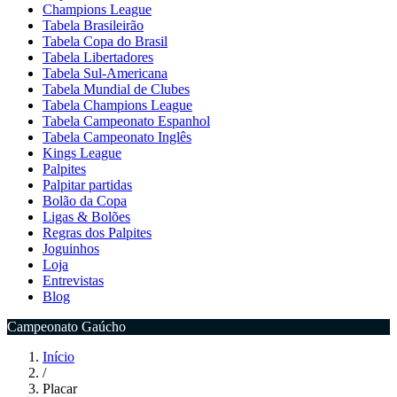
Champions League
Tabela Brasileirão
Tabela Copa do Brasil
Tabela Libertadores
Tabela Sul-Americana
Tabela Mundial de Clubes
Tabela Champions League
Tabela Campeonato Espanhol
Tabela Campeonato Inglês
Kings League
Palpites
Palpitar partidas
Bolão da Copa
Ligas & Bolões
Regras dos Palpites
Joguinhos
Loja
Entrevistas
Blog
Campeonato Gaúcho
Início
/
Placar