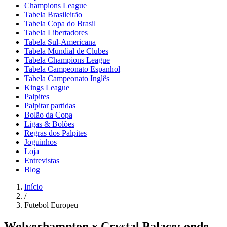
Champions League
Tabela Brasileirão
Tabela Copa do Brasil
Tabela Libertadores
Tabela Sul-Americana
Tabela Mundial de Clubes
Tabela Champions League
Tabela Campeonato Espanhol
Tabela Campeonato Inglês
Kings League
Palpites
Palpitar partidas
Bolão da Copa
Ligas & Bolões
Regras dos Palpites
Joguinhos
Loja
Entrevistas
Blog
Início
/
Futebol Europeu
Wolverhampton x Crystal Palace: onde