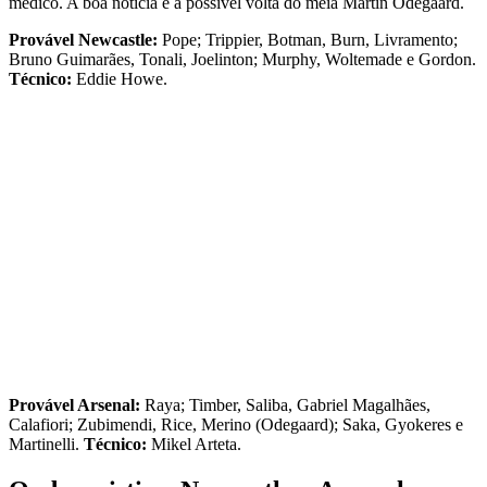
médico. A boa notícia é a possível volta do meia Martin Odegaard.
Provável Newcastle:
Pope; Trippier, Botman, Burn, Livramento;
Bruno Guimarães, Tonali, Joelinton; Murphy, Woltemade e Gordon.
Técnico:
Eddie Howe.
Provável Arsenal:
Raya; Timber, Saliba, Gabriel Magalhães,
Calafiori; Zubimendi, Rice, Merino (Odegaard); Saka, Gyokeres e
Martinelli.
Técnico:
Mikel Arteta.