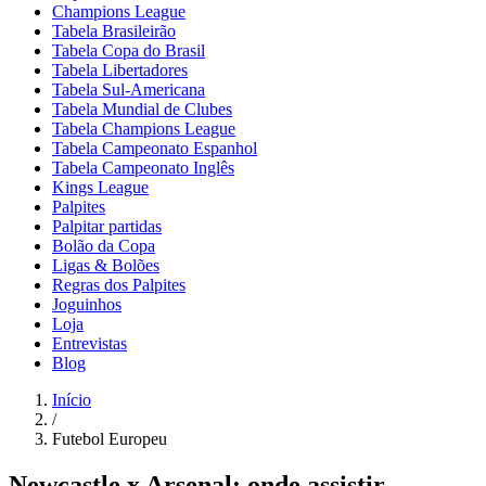
Champions League
Tabela Brasileirão
Tabela Copa do Brasil
Tabela Libertadores
Tabela Sul-Americana
Tabela Mundial de Clubes
Tabela Champions League
Tabela Campeonato Espanhol
Tabela Campeonato Inglês
Kings League
Palpites
Palpitar partidas
Bolão da Copa
Ligas & Bolões
Regras dos Palpites
Joguinhos
Loja
Entrevistas
Blog
Início
/
Futebol Europeu
Newcastle x Arsenal: onde assistir,