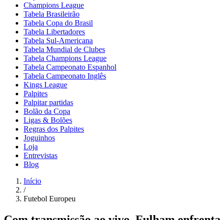
Champions League
Tabela Brasileirão
Tabela Copa do Brasil
Tabela Libertadores
Tabela Sul-Americana
Tabela Mundial de Clubes
Tabela Champions League
Tabela Campeonato Espanhol
Tabela Campeonato Inglês
Kings League
Palpites
Palpitar partidas
Bolão da Copa
Ligas & Bolões
Regras dos Palpites
Joguinhos
Loja
Entrevistas
Blog
Início
/
Futebol Europeu
Com transmissão ao vivo, Fulham enfrenta