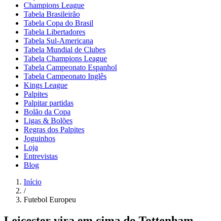
Champions League
Tabela Brasileirão
Tabela Copa do Brasil
Tabela Libertadores
Tabela Sul-Americana
Tabela Mundial de Clubes
Tabela Champions League
Tabela Campeonato Espanhol
Tabela Campeonato Inglês
Kings League
Palpites
Palpitar partidas
Bolão da Copa
Ligas & Bolões
Regras dos Palpites
Joguinhos
Loja
Entrevistas
Blog
Início
/
Futebol Europeu
Leicester vira em cima do Tottenham