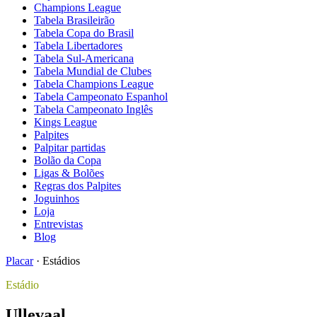
Champions League
Tabela Brasileirão
Tabela Copa do Brasil
Tabela Libertadores
Tabela Sul-Americana
Tabela Mundial de Clubes
Tabela Champions League
Tabela Campeonato Espanhol
Tabela Campeonato Inglês
Kings League
Palpites
Palpitar partidas
Bolão da Copa
Ligas & Bolões
Regras dos Palpites
Joguinhos
Loja
Entrevistas
Blog
Placar
·
Estádios
Estádio
Ullevaal