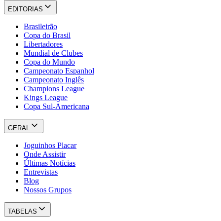
EDITORIAS
Brasileirão
Copa do Brasil
Libertadores
Mundial de Clubes
Copa do Mundo
Campeonato Espanhol
Campeonato Inglês
Champions League
Kings League
Copa Sul-Americana
GERAL
Joguinhos Placar
Onde Assistir
Últimas Notícias
Entrevistas
Blog
Nossos Grupos
TABELAS