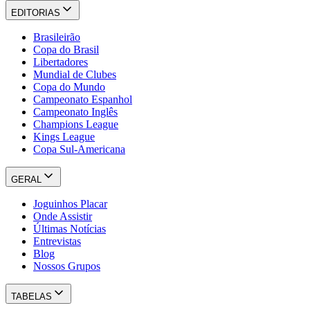
EDITORIAS
Brasileirão
Copa do Brasil
Libertadores
Mundial de Clubes
Copa do Mundo
Campeonato Espanhol
Campeonato Inglês
Champions League
Kings League
Copa Sul-Americana
GERAL
Joguinhos Placar
Onde Assistir
Últimas Notícias
Entrevistas
Blog
Nossos Grupos
TABELAS