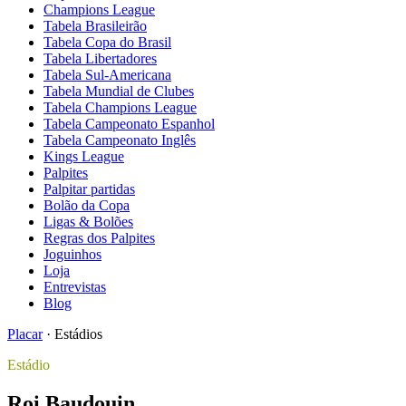
Champions League
Tabela Brasileirão
Tabela Copa do Brasil
Tabela Libertadores
Tabela Sul-Americana
Tabela Mundial de Clubes
Tabela Champions League
Tabela Campeonato Espanhol
Tabela Campeonato Inglês
Kings League
Palpites
Palpitar partidas
Bolão da Copa
Ligas & Bolões
Regras dos Palpites
Joguinhos
Loja
Entrevistas
Blog
Placar
·
Estádios
Estádio
Roi Baudouin