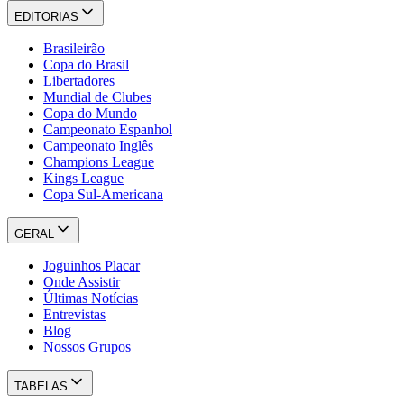
EDITORIAS
Brasileirão
Copa do Brasil
Libertadores
Mundial de Clubes
Copa do Mundo
Campeonato Espanhol
Campeonato Inglês
Champions League
Kings League
Copa Sul-Americana
GERAL
Joguinhos Placar
Onde Assistir
Últimas Notícias
Entrevistas
Blog
Nossos Grupos
TABELAS