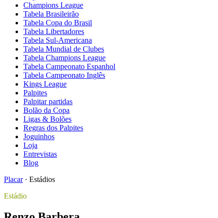
Champions League
Tabela Brasileirão
Tabela Copa do Brasil
Tabela Libertadores
Tabela Sul-Americana
Tabela Mundial de Clubes
Tabela Champions League
Tabela Campeonato Espanhol
Tabela Campeonato Inglês
Kings League
Palpites
Palpitar partidas
Bolão da Copa
Ligas & Bolões
Regras dos Palpites
Joguinhos
Loja
Entrevistas
Blog
Placar
·
Estádios
Estádio
Renzo Barbera