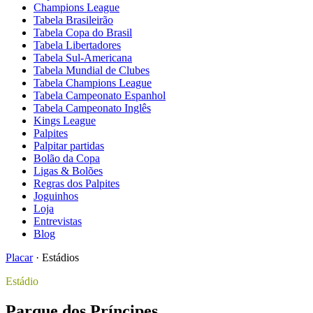
Champions League
Tabela Brasileirão
Tabela Copa do Brasil
Tabela Libertadores
Tabela Sul-Americana
Tabela Mundial de Clubes
Tabela Champions League
Tabela Campeonato Espanhol
Tabela Campeonato Inglês
Kings League
Palpites
Palpitar partidas
Bolão da Copa
Ligas & Bolões
Regras dos Palpites
Joguinhos
Loja
Entrevistas
Blog
Placar
·
Estádios
Estádio
Parque dos Príncipes