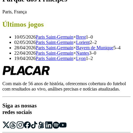
Paris, França
Últimos jogos
10/05/2026
Paris Saint-Germain
×
Brest
1
–
0
02/05/2026
Paris Saint-Germain
×
Lorient
2
–
2
28/04/2026
Paris Saint-Germain
×
Bayern de Munique
5
–
4
22/04/2026
Paris Saint-Germain
×
Nantes
3
–
0
19/04/2026
Paris Saint-Germain
×
Lyon
1
–
2
Com mais de 56 anos de história, oferecemos cobertura do futebol
com resultados ao vivo, análises precisas e notícias atualizadas.
Siga as nossas
redes sociais