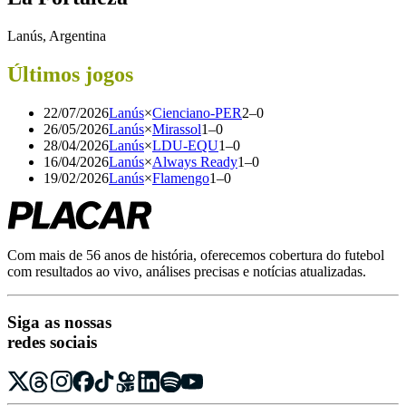
Lanús, Argentina
Últimos jogos
22/07/2026
Lanús
×
Cienciano-PER
2
–
0
26/05/2026
Lanús
×
Mirassol
1
–
0
28/04/2026
Lanús
×
LDU-EQU
1
–
0
16/04/2026
Lanús
×
Always Ready
1
–
0
19/02/2026
Lanús
×
Flamengo
1
–
0
Com mais de 56 anos de história, oferecemos cobertura do futebol
com resultados ao vivo, análises precisas e notícias atualizadas.
Siga as nossas
redes sociais