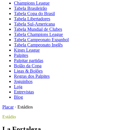
Champions League
Tabela Brasileirão
Tabela Copa do Brasil
Tabela Libertadores
Tabela Sul-Americana
Tabela Mundial de Clubes
Tabela Champions League
Tabela Campeonato Espanhol
Tabela Campeonato Inglês
Kings League
Palpites
Palpitar partidas
Bolão da Copa
Ligas & Bolões
Regras dos Palpites
Joguinhos
Loja
Entrevistas
Blog
Placar
·
Estádios
Estádio
La Fortaleza