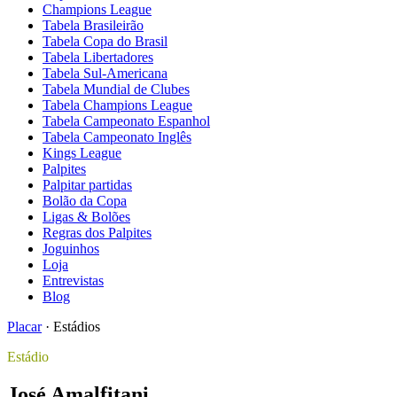
Champions League
Tabela Brasileirão
Tabela Copa do Brasil
Tabela Libertadores
Tabela Sul-Americana
Tabela Mundial de Clubes
Tabela Champions League
Tabela Campeonato Espanhol
Tabela Campeonato Inglês
Kings League
Palpites
Palpitar partidas
Bolão da Copa
Ligas & Bolões
Regras dos Palpites
Joguinhos
Loja
Entrevistas
Blog
Placar
·
Estádios
Estádio
José Amalfitani