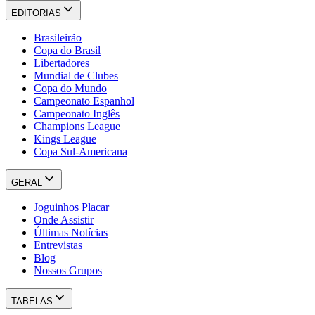
EDITORIAS
Brasileirão
Copa do Brasil
Libertadores
Mundial de Clubes
Copa do Mundo
Campeonato Espanhol
Campeonato Inglês
Champions League
Kings League
Copa Sul-Americana
GERAL
Joguinhos Placar
Onde Assistir
Últimas Notícias
Entrevistas
Blog
Nossos Grupos
TABELAS