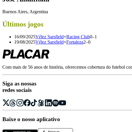
Buenos Aires, Argentina
Últimos jogos
16/09/2025
Vélez Sarsfield
×
Racing Club
0
–
1
19/08/2025
Vélez Sarsfield
×
Fortaleza
2
–
0
Com mais de 56 anos de história, oferecemos cobertura do futebol com r
Siga as nossas
redes sociais
Baixe o nosso aplicativo