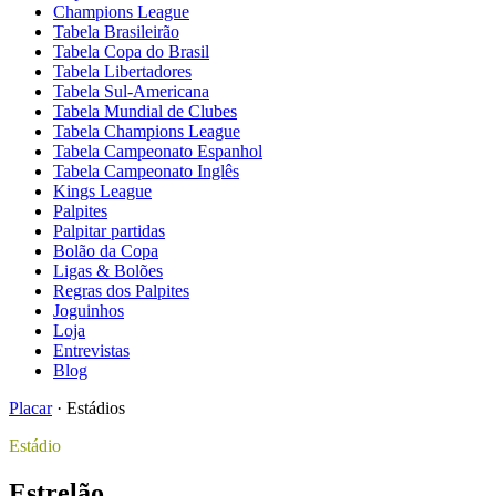
Champions League
Tabela Brasileirão
Tabela Copa do Brasil
Tabela Libertadores
Tabela Sul-Americana
Tabela Mundial de Clubes
Tabela Champions League
Tabela Campeonato Espanhol
Tabela Campeonato Inglês
Kings League
Palpites
Palpitar partidas
Bolão da Copa
Ligas & Bolões
Regras dos Palpites
Joguinhos
Loja
Entrevistas
Blog
Placar
·
Estádios
Estádio
Estrelão