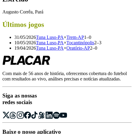
Augusto Corrêa, Pará
Últimos jogos
31/05/2026
Tuna Luso-PA
×
Trem-AP
1
–
0
10/05/2026
Tuna Luso-PA
×
Tocantinópolis
2
–
3
19/04/2026
Tuna Luso-PA
×
Oratório-AP
2
–
0
Com mais de 56 anos de história, oferecemos cobertura do futebol
com resultados ao vivo, análises precisas e notícias atualizadas.
Siga as nossas
redes sociais
Baixe o nosso aplicativo