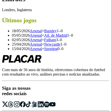
Londres, Inglaterra
Últimos jogos
18/05/2026
Arsenal
×
Burnley
1
–
0
05/05/2026
Arsenal
×
Atl. de Madrid
1
–
0
02/05/2026
Arsenal
×
Fulham
3
–
0
25/04/2026
Arsenal
×
Newcastle
1
–
0
15/04/2026
Arsenal
×
Sporting
0
–
0
Com mais de 56 anos de história, oferecemos cobertura do futebol
com resultados ao vivo, análises precisas e notícias atualizadas.
Siga as nossas
redes sociais