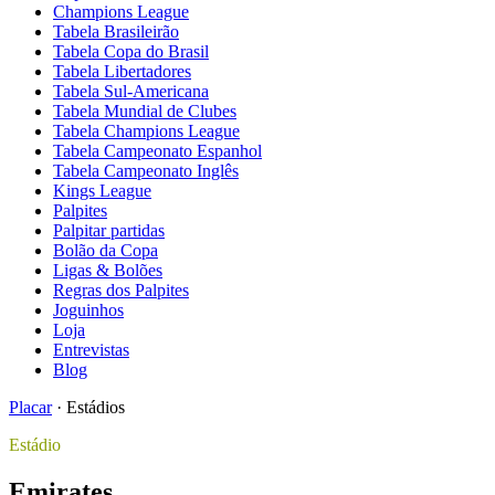
Champions League
Tabela Brasileirão
Tabela Copa do Brasil
Tabela Libertadores
Tabela Sul-Americana
Tabela Mundial de Clubes
Tabela Champions League
Tabela Campeonato Espanhol
Tabela Campeonato Inglês
Kings League
Palpites
Palpitar partidas
Bolão da Copa
Ligas & Bolões
Regras dos Palpites
Joguinhos
Loja
Entrevistas
Blog
Placar
·
Estádios
Estádio
Emirates