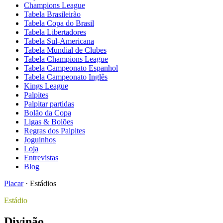
Champions League
Tabela Brasileirão
Tabela Copa do Brasil
Tabela Libertadores
Tabela Sul-Americana
Tabela Mundial de Clubes
Tabela Champions League
Tabela Campeonato Espanhol
Tabela Campeonato Inglês
Kings League
Palpites
Palpitar partidas
Bolão da Copa
Ligas & Bolões
Regras dos Palpites
Joguinhos
Loja
Entrevistas
Blog
Placar
·
Estádios
Estádio
Divinão