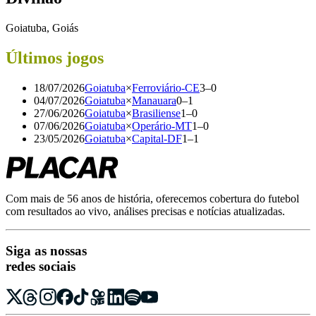
Goiatuba, Goiás
Últimos jogos
18/07/2026
Goiatuba
×
Ferroviário-CE
3
–
0
04/07/2026
Goiatuba
×
Manauara
0
–
1
27/06/2026
Goiatuba
×
Brasiliense
1
–
0
07/06/2026
Goiatuba
×
Operário-MT
1
–
0
23/05/2026
Goiatuba
×
Capital-DF
1
–
1
Com mais de 56 anos de história, oferecemos cobertura do futebol
com resultados ao vivo, análises precisas e notícias atualizadas.
Siga as nossas
redes sociais