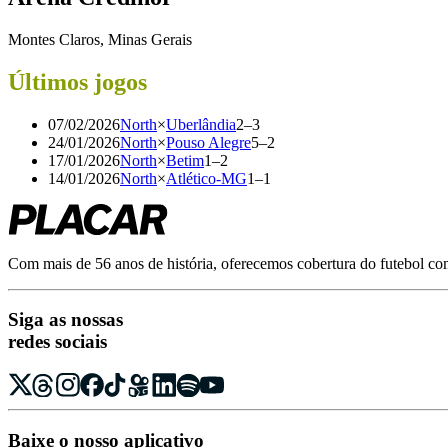
Montes Claros, Minas Gerais
Últimos jogos
07/02/2026
North
×
Uberlândia
2
–
3
24/01/2026
North
×
Pouso Alegre
5
–
2
17/01/2026
North
×
Betim
1
–
2
14/01/2026
North
×
Atlético-MG
1
–
1
Com mais de 56 anos de história, oferecemos cobertura do futebol com r
Siga as nossas
redes sociais
Baixe o nosso aplicativo