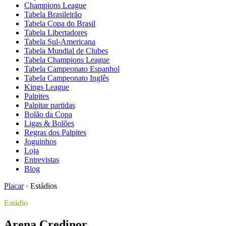
Champions League
Tabela Brasileirão
Tabela Copa do Brasil
Tabela Libertadores
Tabela Sul-Americana
Tabela Mundial de Clubes
Tabela Champions League
Tabela Campeonato Espanhol
Tabela Campeonato Inglês
Kings League
Palpites
Palpitar partidas
Bolão da Copa
Ligas & Bolões
Regras dos Palpites
Joguinhos
Loja
Entrevistas
Blog
Placar
·
Estádios
Estádio
Arena Credinor