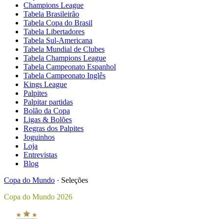
Champions League
Tabela Brasileirão
Tabela Copa do Brasil
Tabela Libertadores
Tabela Sul-Americana
Tabela Mundial de Clubes
Tabela Champions League
Tabela Campeonato Espanhol
Tabela Campeonato Inglês
Kings League
Palpites
Palpitar partidas
Bolão da Copa
Ligas & Bolões
Regras dos Palpites
Joguinhos
Loja
Entrevistas
Blog
Copa do Mundo
·
Seleções
Copa do Mundo 2026