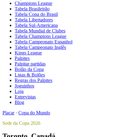
Champions League
Tabela Brasileirão
Tabela Copa do Brasil
Tabela Libertadores
Tabela Sul-Americana
Tabela Mundial de Clubes
Tabela Champions League
Tabela Campeonato Espanhol
Tabela Campeonato Inglês
Kings League
Palpites
Palpitar partidas
Bolão da Copa
Ligas & Bolões
Regras dos Palpites
Joguinhos
Loja
Entrevistas
Blog
Placar
·
Copa do Mundo
Sede da Copa 2026
Toronto, Canadá