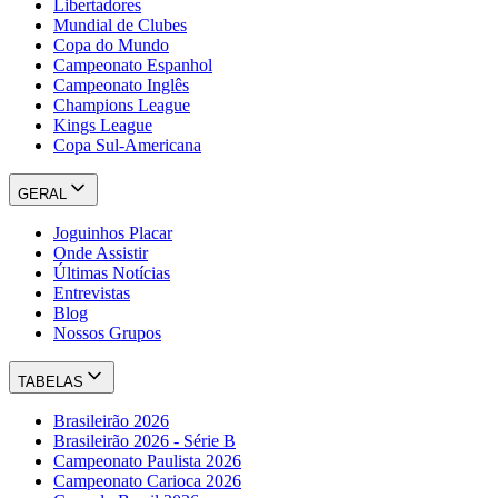
Libertadores
Mundial de Clubes
Copa do Mundo
Campeonato Espanhol
Campeonato Inglês
Champions League
Kings League
Copa Sul-Americana
GERAL
Joguinhos Placar
Onde Assistir
Últimas Notícias
Entrevistas
Blog
Nossos Grupos
TABELAS
Brasileirão 2026
Brasileirão 2026 - Série B
Campeonato Paulista 2026
Campeonato Carioca 2026