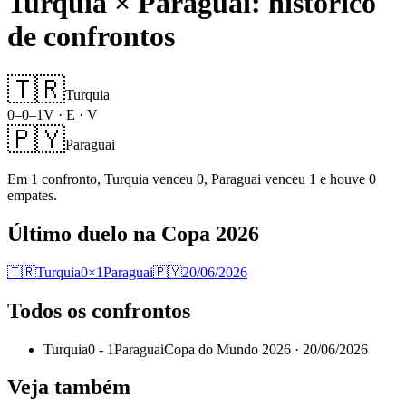
Turquia
×
Paraguai
: histórico
de confrontos
🇹🇷
Turquia
0
–
0
–
1
V · E · V
🇵🇾
Paraguai
Em
1
confronto
,
Turquia
venceu
0
,
Paraguai
venceu
1
e houve
0
empates
.
Último duelo na Copa 2026
🇹🇷
Turquia
0
×
1
Paraguai
🇵🇾
20/06/2026
Todos os confrontos
Turquia
0
-
1
Paraguai
Copa do Mundo 2026 ·
20/06/2026
Veja também