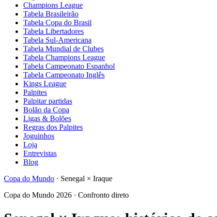
Champions League
Tabela Brasileirão
Tabela Copa do Brasil
Tabela Libertadores
Tabela Sul-Americana
Tabela Mundial de Clubes
Tabela Champions League
Tabela Campeonato Espanhol
Tabela Campeonato Inglês
Kings League
Palpites
Palpitar partidas
Bolão da Copa
Ligas & Bolões
Regras dos Palpites
Joguinhos
Loja
Entrevistas
Blog
Copa do Mundo
·
Senegal
×
Iraque
Copa do Mundo 2026 · Confronto direto