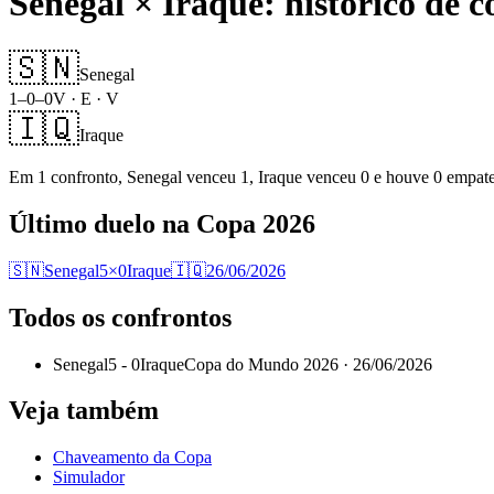
Senegal
×
Iraque
: histórico de 
🇸🇳
Senegal
1
–
0
–
0
V · E · V
🇮🇶
Iraque
Em
1
confronto
,
Senegal
venceu
1
,
Iraque
venceu
0
e houve
0
empat
Último duelo na Copa 2026
🇸🇳
Senegal
5
×
0
Iraque
🇮🇶
26/06/2026
Todos os confrontos
Senegal
5
-
0
Iraque
Copa do Mundo 2026 ·
26/06/2026
Veja também
Chaveamento da Copa
Simulador