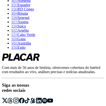
Noruega
🇳🇴
Equador
🇪🇨
RD Congo
🇨🇩
Bósnia
🇧🇦
Senegal
🇸🇳
Áustria
🇦🇹
Suíça
🇨🇭
Argélia
🇩🇿
Cabo Verde
🇨🇻
Gana
🇬🇭
Austrália
🇦🇺
Egito
🇪🇬
Com mais de 56 anos de história, oferecemos cobertura do futebol
com resultados ao vivo, análises precisas e notícias atualizadas.
Siga as nossas
redes sociais