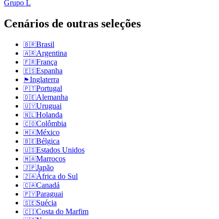
Grupo
L
Cenários de outras seleções
Brasil
🇧🇷
Argentina
🇦🇷
França
🇫🇷
Espanha
🇪🇸
Inglaterra
🏴󠁧󠁢󠁥󠁮󠁧󠁿
Portugal
🇵🇹
Alemanha
🇩🇪
Uruguai
🇺🇾
Holanda
🇳🇱
Colômbia
🇨🇴
México
🇲🇽
Bélgica
🇧🇪
Estados Unidos
🇺🇸
Marrocos
🇲🇦
Japão
🇯🇵
África do Sul
🇿🇦
Canadá
🇨🇦
Paraguai
🇵🇾
Suécia
🇸🇪
Costa do Marfim
🇨🇮