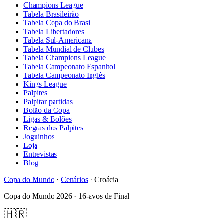
Champions League
Tabela Brasileirão
Tabela Copa do Brasil
Tabela Libertadores
Tabela Sul-Americana
Tabela Mundial de Clubes
Tabela Champions League
Tabela Campeonato Espanhol
Tabela Campeonato Inglês
Kings League
Palpites
Palpitar partidas
Bolão da Copa
Ligas & Bolões
Regras dos Palpites
Joguinhos
Loja
Entrevistas
Blog
Copa do Mundo
·
Cenários
·
Croácia
Copa do Mundo 2026 ·
16-avos de Final
🇭🇷