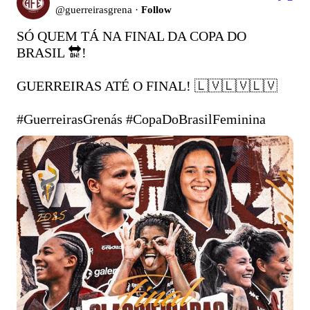
@
guerreirasgrena
·
Follow
SÓ QUEM TÁ NA FINAL DA COPA DO 
BRASIL 🔛!

GUERREIRAS ATÉ O FINAL! 🇱🇻🇱🇻🇱🇻

#GuerreirasGrenás
#CopaDoBrasilFeminina