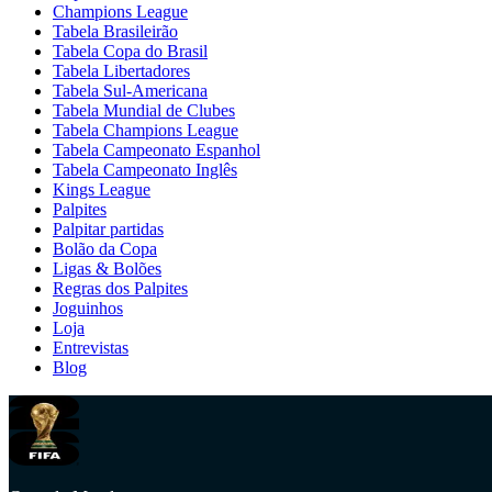
Champions League
Tabela Brasileirão
Tabela Copa do Brasil
Tabela Libertadores
Tabela Sul-Americana
Tabela Mundial de Clubes
Tabela Champions League
Tabela Campeonato Espanhol
Tabela Campeonato Inglês
Kings League
Palpites
Palpitar partidas
Bolão da Copa
Ligas & Bolões
Regras dos Palpites
Joguinhos
Loja
Entrevistas
Blog