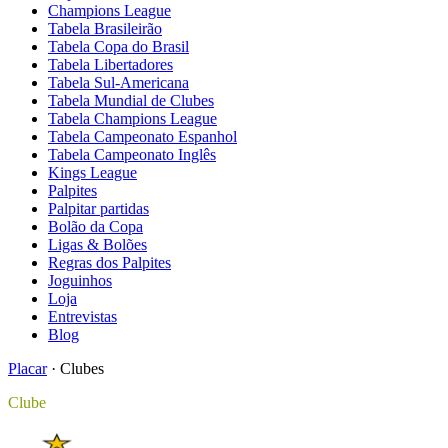
Champions League
Tabela Brasileirão
Tabela Copa do Brasil
Tabela Libertadores
Tabela Sul-Americana
Tabela Mundial de Clubes
Tabela Champions League
Tabela Campeonato Espanhol
Tabela Campeonato Inglês
Kings League
Palpites
Palpitar partidas
Bolão da Copa
Ligas & Bolões
Regras dos Palpites
Joguinhos
Loja
Entrevistas
Blog
Placar
·
Clubes
Clube