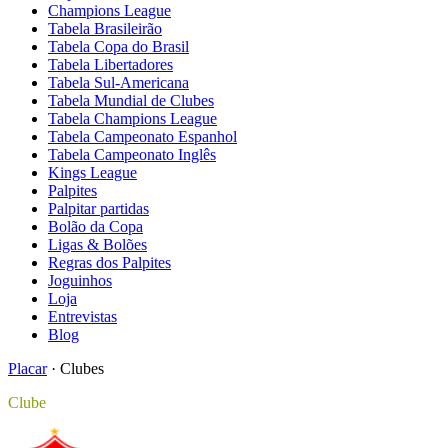
Champions League
Tabela Brasileirão
Tabela Copa do Brasil
Tabela Libertadores
Tabela Sul-Americana
Tabela Mundial de Clubes
Tabela Champions League
Tabela Campeonato Espanhol
Tabela Campeonato Inglês
Kings League
Palpites
Palpitar partidas
Bolão da Copa
Ligas & Bolões
Regras dos Palpites
Joguinhos
Loja
Entrevistas
Blog
Placar
·
Clubes
Clube