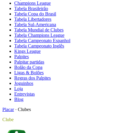
Champions League
Tabela Brasileirão
Tabela Copa do Brasil
Tabela Libertadores
Tabela Sul-Americana
Tabela Mundial de Clubes
Tabela Champions League
Tabela Campeonato Espanhol
Tabela Campeonato Inglês
Kings League
Palpites
Palpitar partidas
Bolão da Copa
Ligas & Bolões
Regras dos Palpites
Joguinhos
Loja
Entrevistas
Blog
Placar
·
Clubes
Clube