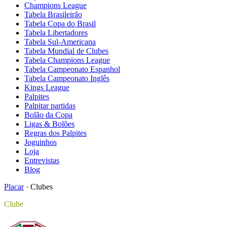
Champions League
Tabela Brasileirão
Tabela Copa do Brasil
Tabela Libertadores
Tabela Sul-Americana
Tabela Mundial de Clubes
Tabela Champions League
Tabela Campeonato Espanhol
Tabela Campeonato Inglês
Kings League
Palpites
Palpitar partidas
Bolão da Copa
Ligas & Bolões
Regras dos Palpites
Joguinhos
Loja
Entrevistas
Blog
Placar
·
Clubes
Clube