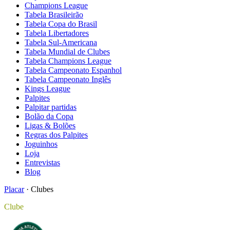
Champions League
Tabela Brasileirão
Tabela Copa do Brasil
Tabela Libertadores
Tabela Sul-Americana
Tabela Mundial de Clubes
Tabela Champions League
Tabela Campeonato Espanhol
Tabela Campeonato Inglês
Kings League
Palpites
Palpitar partidas
Bolão da Copa
Ligas & Bolões
Regras dos Palpites
Joguinhos
Loja
Entrevistas
Blog
Placar
·
Clubes
Clube