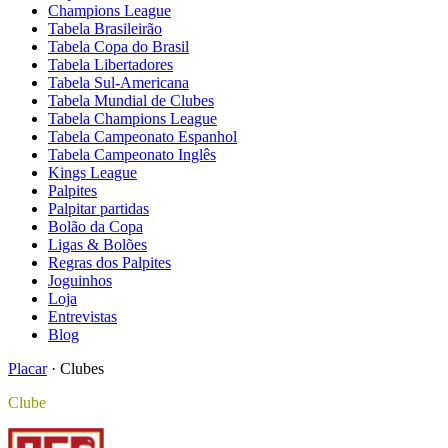
Champions League
Tabela Brasileirão
Tabela Copa do Brasil
Tabela Libertadores
Tabela Sul-Americana
Tabela Mundial de Clubes
Tabela Champions League
Tabela Campeonato Espanhol
Tabela Campeonato Inglês
Kings League
Palpites
Palpitar partidas
Bolão da Copa
Ligas & Bolões
Regras dos Palpites
Joguinhos
Loja
Entrevistas
Blog
Placar
·
Clubes
Clube