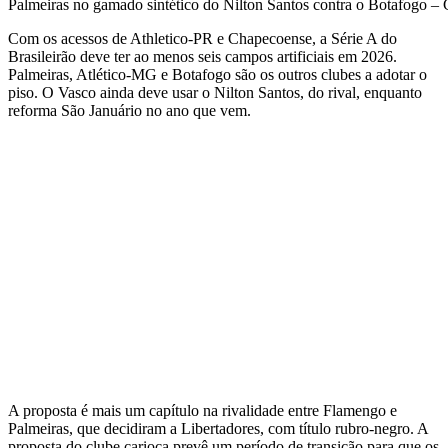
Palmeiras no gamado sintético do Nilton Santos contra o Botafogo – 
Com os acessos de Athletico-PR e Chapecoense, a Série A do
Brasileirão deve ter ao menos seis campos artificiais em 2026.
Palmeiras, Atlético-MG e Botafogo são os outros clubes a adotar o
piso. O Vasco ainda deve usar o Nilton Santos, do rival, enquanto
reforma São Januário no ano que vem.
A proposta é mais um capítulo na rivalidade entre Flamengo e
Palmeiras, que decidiram a Libertadores, com título rubro-negro. A
proposta do clube carioca prevê um período de transição para que os