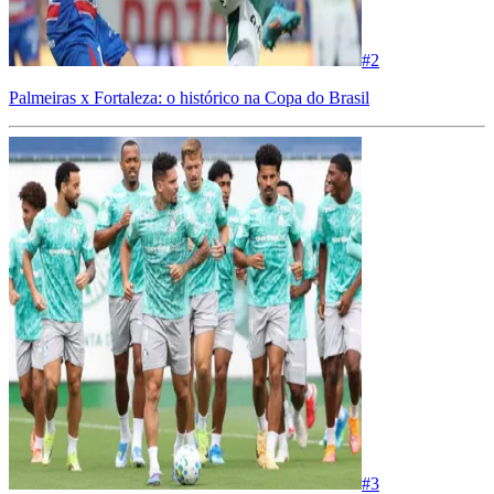
#
2
Palmeiras x Fortaleza: o histórico na Copa do Brasil
#
3