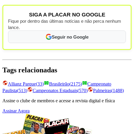
SIGA A PLACAR NO GOOGLE
Fique por dentro das últimas notícias e não perca nenhum
lance.
Seguir no Google
Tags relacionadas
Allianz Parque
(
33
)
Brasileirão
(
2175
)
Campeonato
Paulista
(
513
)
Campeonatos Estaduais
(
570
)
Palmeiras
(
1488
)
Assine o clube de membros e acesse a revista digital e física
Assinar Agora