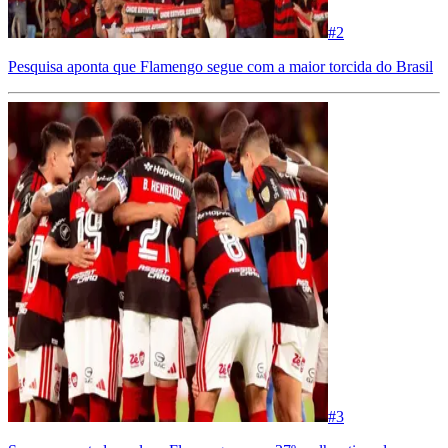
#
2
Pesquisa aponta que Flamengo segue com a maior torcida do Brasil
#
3