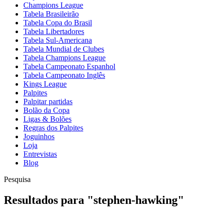
Champions League
Tabela Brasileirão
Tabela Copa do Brasil
Tabela Libertadores
Tabela Sul-Americana
Tabela Mundial de Clubes
Tabela Champions League
Tabela Campeonato Espanhol
Tabela Campeonato Inglês
Kings League
Palpites
Palpitar partidas
Bolão da Copa
Ligas & Bolões
Regras dos Palpites
Joguinhos
Loja
Entrevistas
Blog
Pesquisa
Resultados para
"
stephen-hawking
"