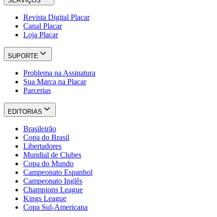
SERVIÇOS
Revista Digital Placar
Canal Placar
Loja Placar
SUPORTE
Problema na Assinatura
Sua Marca na Placar
Parcerias
EDITORIAS
Brasileirão
Copa do Brasil
Libertadores
Mundial de Clubes
Copa do Mundo
Campeonato Espanhol
Campeonato Inglês
Champions League
Kings League
Copa Sul-Americana