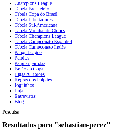
Champions League
Tabela Brasileirão
Tabela Copa do Brasil
Tabela Libertadores
Tabela Sul-Americana
Tabela Mundial de Clubes
Tabela Champions League
Tabela Campeonato Espanhol
Tabela Campeonato Inglês
Kings League
Palpites
Palpitar partidas
Bolão da Copa
Ligas & Bolões
Regras dos Palpites
Joguinhos
Loja
Entrevistas
Blog
Pesquisa
Resultados para
"
sebastian-perez
"