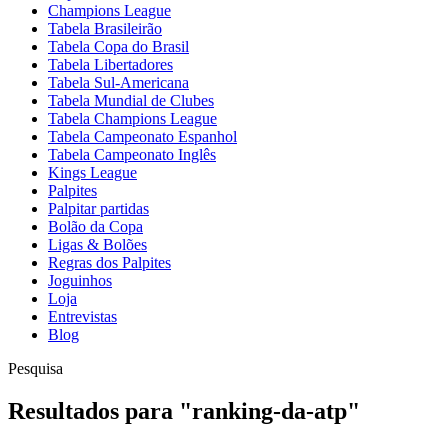
Champions League
Tabela Brasileirão
Tabela Copa do Brasil
Tabela Libertadores
Tabela Sul-Americana
Tabela Mundial de Clubes
Tabela Champions League
Tabela Campeonato Espanhol
Tabela Campeonato Inglês
Kings League
Palpites
Palpitar partidas
Bolão da Copa
Ligas & Bolões
Regras dos Palpites
Joguinhos
Loja
Entrevistas
Blog
Pesquisa
Resultados para
"
ranking-da-atp
"