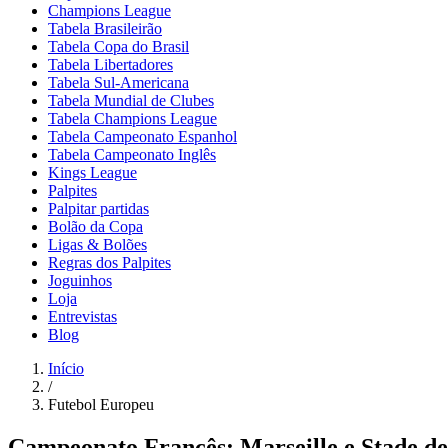
Champions League
Tabela Brasileirão
Tabela Copa do Brasil
Tabela Libertadores
Tabela Sul-Americana
Tabela Mundial de Clubes
Tabela Champions League
Tabela Campeonato Espanhol
Tabela Campeonato Inglês
Kings League
Palpites
Palpitar partidas
Bolão da Copa
Ligas & Bolões
Regras dos Palpites
Joguinhos
Loja
Entrevistas
Blog
Início
/
Futebol Europeu
Campeonato Francês: Marseille e Stade d