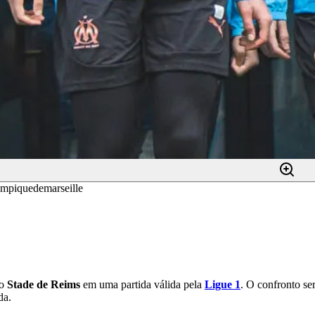
ympiquedemarseille
 o
Stade de Reims
em uma partida válida pela
Ligue 1
. O confronto se
da.