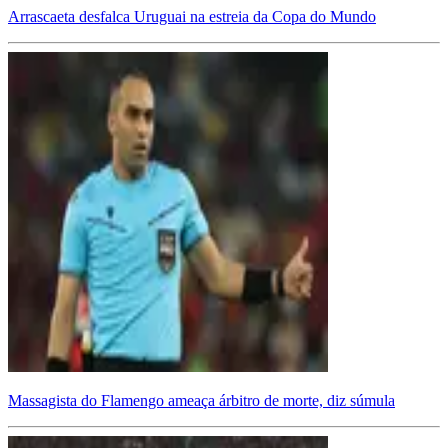
Arrascaeta desfalca Uruguai na estreia da Copa do Mundo
Massagista do Flamengo ameaça árbitro de morte, diz súmula